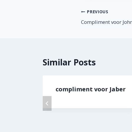
Berichtnavig
PREVIOUS
Compliment voor Joh
Similar Posts
Ingrid!
compliment voor Jaber