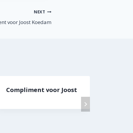
NEXT
nt voor Joost Koedam
Compliment voor Joost
Compl
en Ma
a