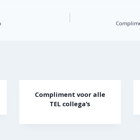
atie
n
Complime
Compliment voor alle
TEL collega’s