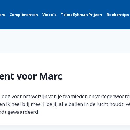
ers
Complimenten
Video’s
Talma Eykman Prijzen
Boekentips
ent voor Marc
d oog voor het welzijn van je teamleden en vertegenwoor
n ik heel blij mee. Hoe jij alle ballen in de lucht houdt, v
ordt gewaardeerd!