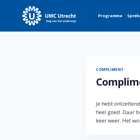
Skip
to
Programma
Sprek
content
COMPLIMENT
Complim
Je hebt ontzetten
heel goed. Daar be
keer weer. Het w