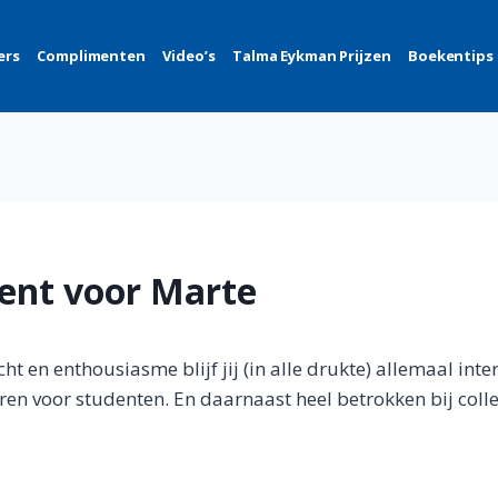
ers
Complimenten
Video’s
Talma Eykman Prijzen
Boekentips
ent voor Marte
t en enthousiasme blijf jij (in alle drukte) allemaal inte
eren voor studenten. En daarnaast heel betrokken bij colleg