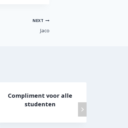
NEXT
Jaco
Compliment voor alle
Compl
studenten
en z