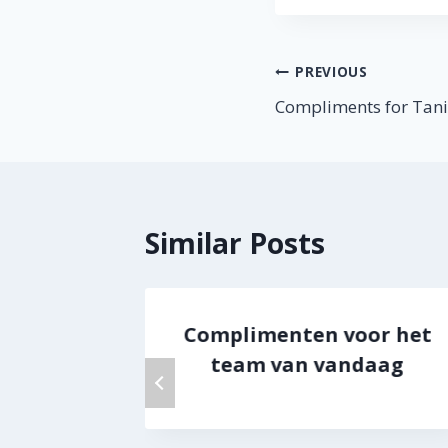
Berichtnavig
PREVIOUS
Compliments for Tani
Similar Posts
 Renée
Complimenten voor het
eibare
team van vandaag
me