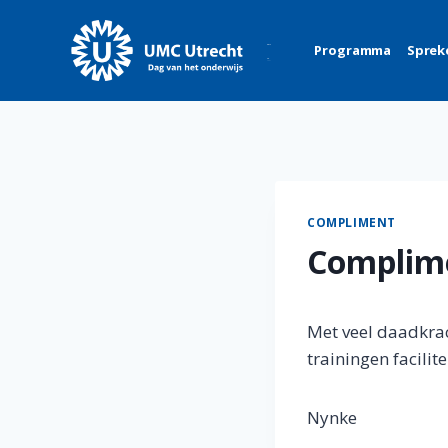
Skip
to
Programma
Sprek
content
COMPLIMENT
Complim
Met veel daadkrach
trainingen facilit
Nynke