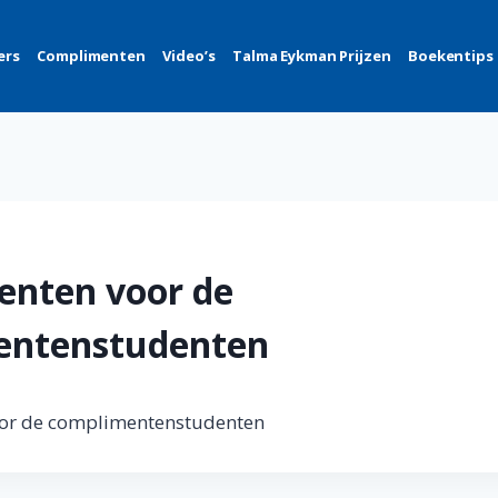
ers
Complimenten
Video’s
Talma Eykman Prijzen
Boekentips
nten voor de
entenstudenten
or de complimentenstudenten