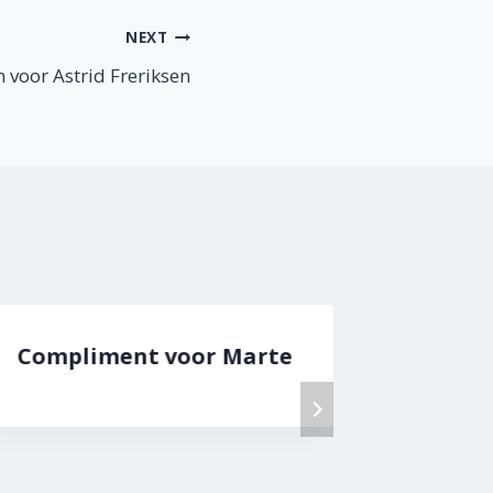
NEXT
voor Astrid Freriksen
Compliment voor Marte
Compl
thui