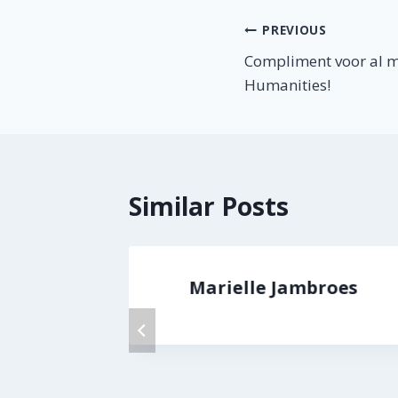
Berichtnavig
PREVIOUS
Compliment voor al mi
Humanities!
Similar Posts
oor
Marielle Jambroes
bitz