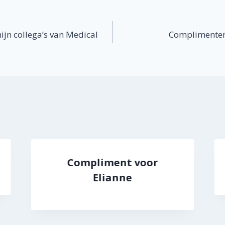
atie
jn collega’s van Medical
Complimenten 
Compliment voor
Elianne