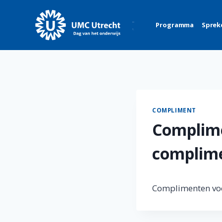
Skip
to
Programma
Sprek
content
COMPLIMENT
Complime
complim
Complimenten vo