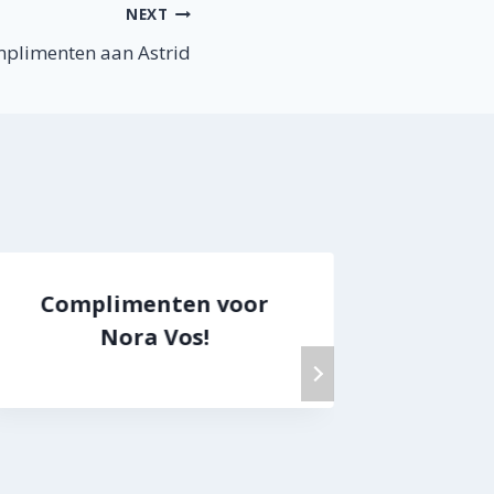
NEXT
plimenten aan Astrid
Complimenten voor
Co
Nora Vos!
doc
Agnes,