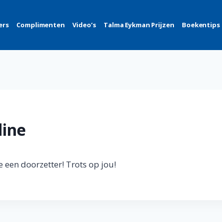
ers
Complimenten
Video’s
Talma Eykman Prijzen
Boekentips
ine
 een doorzetter! Trots op jou!