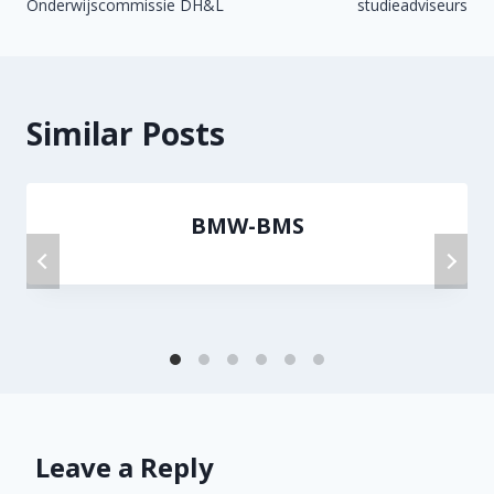
navigation
Onderwijscommissie DH&L
studieadviseurs
Similar Posts
BMW-BMS
Leave a Reply